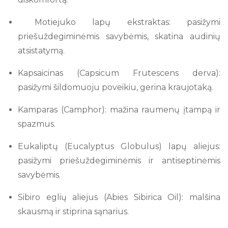
Motiejuko lapų ekstraktas: pasižymi
priešuždegiminėmis savybėmis, skatina audinių
atsistatymą.
Kapsaicinas (Capsicum Frutescens derva):
pasižymi šildomuoju poveikiu, gerina kraujotaką.
Kamparas (Camphor): mažina raumenų įtampą ir
spazmus.
Eukaliptų (Eucalyptus Globulus) lapų aliejus:
pasižymi priešuždegiminėmis ir antiseptinėmis
savybėmis.
Sibiro eglių aliejus (Abies Sibirica Oil): malšina
skausmą ir stiprina sąnarius.