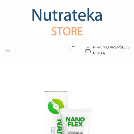
PIRKINIŲ KREPŠELIS
LT
0.00 €