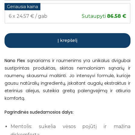
Geriausia kaina
6 x 24.57 € / gab
Sutaupyti
86.58 €
Į krepšelį
Nano Flex
sąnariams ir raumenims yra unikalus dvigubai
sustiprintas produktas, skirtas nemaloniam sąnarių ir
raumenų skausmui malšinti. Jo intensyvi formulė, kurioje
gausu natūralių ingredientų, įskaitant augalų ekstraktus ir
eterinius aliejus, suteikia greitą palengvėjimą ir atkuria
komfortą.
Pagrindinės sudedamosios dalys:
Mentolis: sukelia vėsos pojūtį ir mažina
diskomfortą.